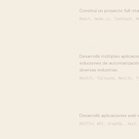
Tech Lead
Construí un proyecto full-st
React, Node.js, TanStack, M
Freelance
Full Stack Developer
Desarrollé múltiples aplicac
soluciones de automatizació
diversas industrias.
NextJS, Tailwind, NestJS, T
RAVN
Full Stack Developer
Desarrollé aplicaciones web 
RESTful API, GraphQL, Jest,