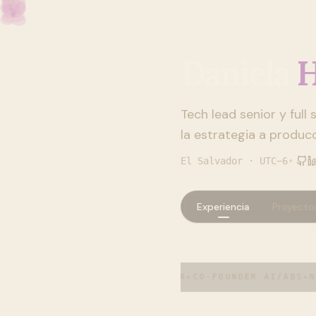
Daniela
H
Tech lead senior y full
la estrategia a producc
El Salvador · UTC−6
•
Experiencia
Proyecto
CURSOR AMBASSADOR
✦
CO-FOUNDER AI/ABS
✦
NO