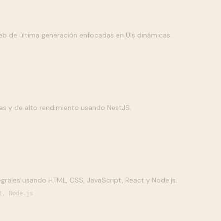
eb de última generación enfocadas en UIs dinámicas.
ras y de alto rendimiento usando NestJS.
grales usando HTML, CSS, JavaScript, React y Node.js.
t, Node.js