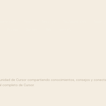
ypeScript
React
Next.js
Tailwind CSS
Node.j
Prisma
Docker
AWS
Vercel
unidad de Cursor compartiendo conocimientos, consejos y conecta
al completo de Cursor.