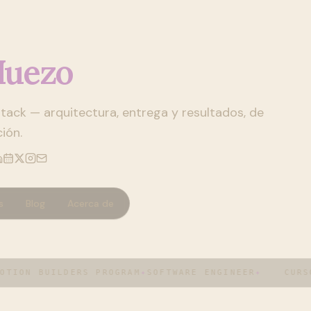
uezo
 stack — arquitectura, entrega y resultados, de
ión.
s
Blog
Acerca de
TION BUILDERS PROGRAM
✦
SOFTWARE ENGINEER
✦
CURSO