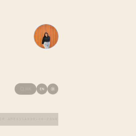
⌘K
EN
R AMBASSADOR
✦
CO-FOUNDER AI/ABS
✦
NOTION BUILDERS PR