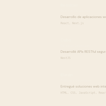
Resultier
ReactJS Developer
Desarrollo de aplicaciones w
React, Next.js
Cubo
Backend Developer
Desarrollé APIs RESTful segu
NestJS
Elaniin
FullStack Developer
Entregué soluciones web inte
HTML, CSS, JavaScript, Reac