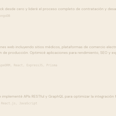
ack desde cero y lideré el proceso completo de contratación y desar
ongoDB
iones web incluyendo sitios médicos, plataformas de comercio elect
n de producción. Optimicé aplicaciones para rendimiento, SEO y exp
ypeORM, React, ExpressJS, Prisma
e implementé APIs RESTful y GraphQL para optimizar la integración
 React.js, JavaScript