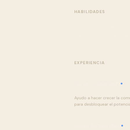
HABILIDADES
Cursor
GitHub
T
PostgreSQL
MongoDB
EXPERIENCIA
Cursor Community
Embajador de Cursor
Ayudo a hacer crecer la com
para desbloquear el potenci
Agora Partnerships