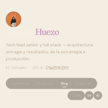
Daniela
Huezo
Tech lead senior y full stack — arquitectura,
entrega y resultados, de la estrategia a
producción.
El Salvador · UTC−6
•
Experiencia
Proyectos
Blog
Acerca de
⌘K
EN