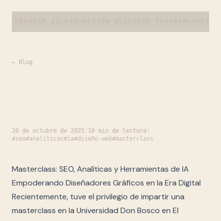
O-FOUNDER AI/ABS
✦
NOTION BUILDERS PROGRAM
✦
SOFTWARE
← Blog
Masterclass: SEO, Analíticas
y Herramientas de IA
20 de octubre de 2025
|
10 min de lectura
|
#
seo
#
analíticas
#
ia
#
diseño-web
#
masterclass
Masterclass: SEO, Analíticas y Herramientas de IA
Empoderando Diseñadores Gráficos en la Era Digital
Recientemente, tuve el privilegio de impartir una
masterclass en la Universidad Don Bosco en El